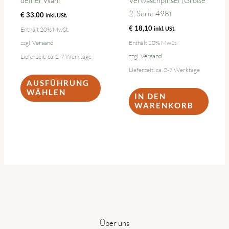
deiner Wahl
Verwaschpinsel (Größe
2, Serie 498)
€
33,00
inkl. USt.
€
18,10
Enthält 20% MwSt.
inkl. USt.
zzgl.
Versand
Enthält 20% MwSt.
zzgl.
Versand
Lieferzeit: ca. 2-7 Werktage
Lieferzeit: ca. 2-7 Werktage
Dieses
AUSFÜHRUNG
Produkt
WÄHLEN
IN DEN
weist
WARENKORB
mehrere
Varianten
auf.
Die
Optionen
können
auf
der
Produktseite
Über uns