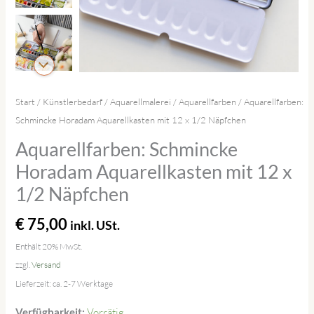
Start
/
Künstlerbedarf
/
Aquarellmalerei
/
Aquarellfarben
/ Aquarellfarben:
Schmincke Horadam Aquarellkasten mit 12 x 1/2 Näpfchen
Aquarellfarben: Schmincke
Horadam Aquarellkasten mit 12 x
1/2 Näpfchen
€
75,00
inkl. USt.
Enthält 20% MwSt.
zzgl.
Versand
Lieferzeit: ca. 2-7 Werktage
Vorrätig
Verfügbarkeit: