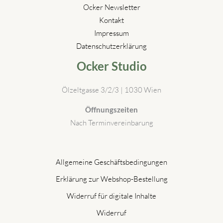
gewählt
Ocker Newsletter
werden
Kontakt
Impressum
Datenschutzerklärung
Ocker Studio
Ölzeltgasse 3/2/3 | 1030 Wien
Öffnungszeiten
Nach Terminvereinbarung
Allgemeine Geschäftsbedingungen
Erklärung zur Webshop-Bestellung
Widerruf für digitale Inhalte
Widerruf