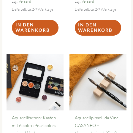
zzgl.
Versand
zzgl.
Versand
Lieferzeit: ca. 2-7 Werktage
Lieferzeit: ca. 2-7 Werktage
IN DEN
IN DEN
WARENKORB
WARENKORB
Aquarellfarben: Kasten
Aquarellpinsel: da Vinci
mit 6 coliro Pearlcolors
CASANEO –