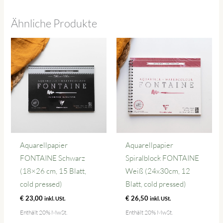
Ähnliche Produkte
Aquarellpapier
Aquarellpapier
FONTAINE Schwarz
Spiralblock FONTAINE
(18×26 cm, 15 Blatt,
Weiß (24x30cm, 12
cold pressed)
Blatt, cold pressed)
€
23,00
€
26,50
inkl. USt.
inkl. USt.
Enthält 20% MwSt.
Enthält 20% MwSt.