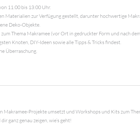
on 11:00 bis 13:00 Uhr.
ten Materialien zur Verfügung gestellt, darunter hochwertige Ma
dene Deko-Objekte.
t zum Thema Makramee (vor Ort in gedruckter Form und nach dem 
gsten Knoten, DIY-Ideen sowie alle Tipps & Tricks findest.
ine Überraschung.
sten Makramee-Projekte umsetzt und Workshops und Kits zum Them
ir ganz genau zeigen, wie’s geht!