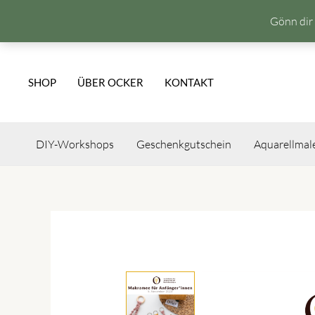
Gönn dir 
Zum
Inhalt
SHOP
ÜBER OCKER
KONTAKT
springen
DIY-Workshops
Geschenkgutschein
Aquarellmal