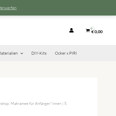
Verwerfen
€
0,00
aterialien
DIY-Kits
Ocker x PIRI
shop: Makramee für Anfänger*innen | 5.