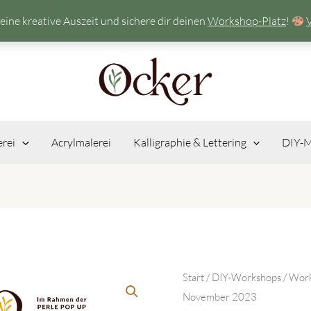
eine kreative Auszeit und sichere dir deinen
Workshop-Platz
!
erei
Acrylmalerei
Kalligraphie & Lettering
DIY-M
Start
/
DIY-Workshops
/ Work
November 2023