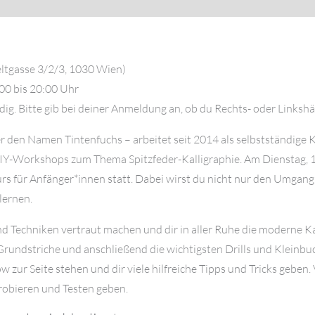
ionen
Rezensionen (0)
ltgasse 3/2/3, 1030 Wien)
:00 bis 20:00 Uhr
ig. Bitte gib bei deiner Anmeldung an, ob du Rechts- oder Linkshä
r den Namen Tintenfuchs – arbeitet seit 2014 als selbstständige K
IY-Workshops zum Thema Spitzfeder-Kalligraphie. Am Dienstag, 11
 für Anfänger*innen statt. Dabei wirst du nicht nur den Umgang 
lernen.
d Techniken vertraut machen und dir in aller Ruhe die moderne Kal
ie Grundstriche und anschließend die wichtigsten Drills und Kleinb
zur Seite stehen und dir viele hilfreiche Tipps und Tricks geben.
obieren und Testen geben.