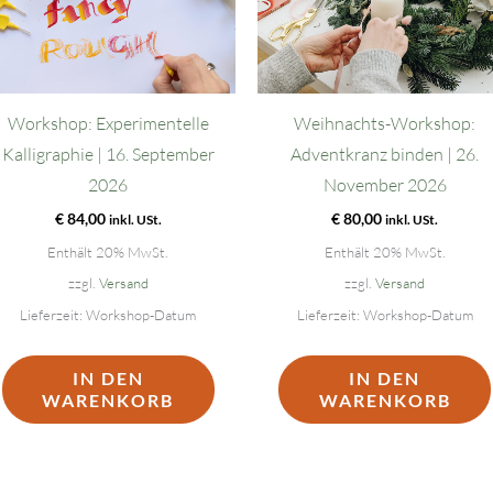
Workshop: Experimentelle
Weihnachts-Workshop:
Kalligraphie | 16. September
Adventkranz binden | 26.
2026
November 2026
€
84,00
€
80,00
inkl. USt.
inkl. USt.
Enthält 20% MwSt.
Enthält 20% MwSt.
zzgl.
Versand
zzgl.
Versand
Lieferzeit: Workshop-Datum
Lieferzeit: Workshop-Datum
IN DEN
IN DEN
WARENKORB
WARENKORB