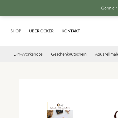
Gönn dir 
Zum
Inhalt
SHOP
ÜBER OCKER
KONTAKT
springen
DIY-Workshops
Geschenkgutschein
Aquarellmal