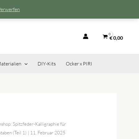
Verwerfen
€
0,00
aterialien
DIY-Kits
Ocker x PIRI
shop: Spitzfeder-Kalligraphie für
taben (Teil 1) | 11. Februar 2025