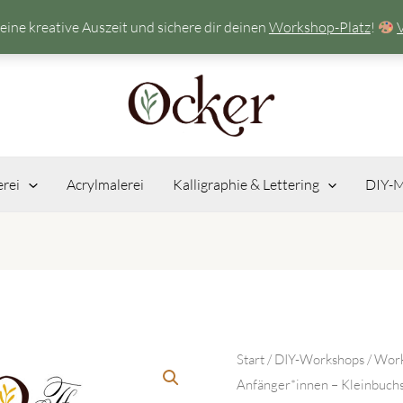
eine kreative Auszeit und sichere dir deinen
Workshop-Platz
!
erei
Acrylmalerei
Kalligraphie & Lettering
DIY-M
Start
/
DIY-Workshops
/ Work
Anfänger*innen – Kleinbuchs