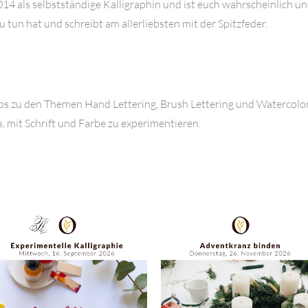
 2014 als selbstständige Kalligraphin und ist euch wahrscheinlich
 zu tun hat und schreibt am allerliebsten mit der Spitzfeder.
s zu den Themen Hand Lettering, Brush Lettering und Watercolor 
s, mit Schrift und Farbe zu experimentieren.